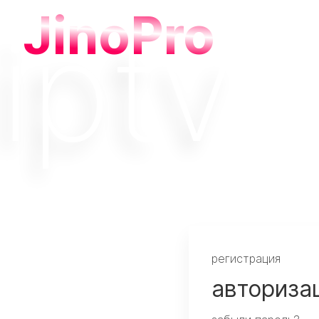
JinoPro
регистрация
авториза